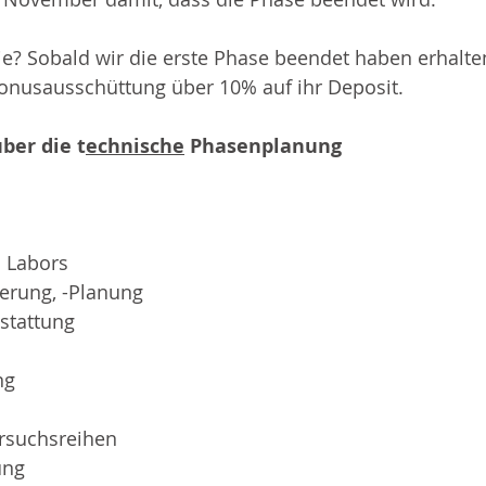
ie? Sobald wir die erste Phase beendet haben erhalten
Bonusausschüttung über 10% auf ihr Deposit.
ber die t
echnische
 Phasenplanung
s Labors
ierung, -Planung
stattung
ng
rsuchsreihen
ung