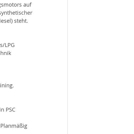
gsmotors auf 
synthetischer 
esel) steht.
as/LPG 
hnik 
ining.
in PSC 
. Planmäßig 