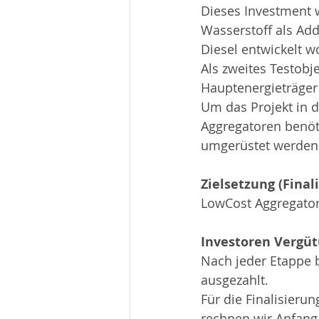
Dieses Investment 
Wasserstoff als Addi
Diesel entwickelt w
Als zweites Testobje
Hauptenergieträger 
Um das Projekt in d
Aggregatoren benöti
umgerüstet werden
Zielsetzung (Final
LowCost Aggregator
Investoren Vergü
Nach jeder Etappe 
ausgezahlt.
Für die Finalisieru
rechnen wir Anfang