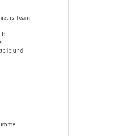
enieurs Team 
lt. 
, 
teile und 
ssumme 