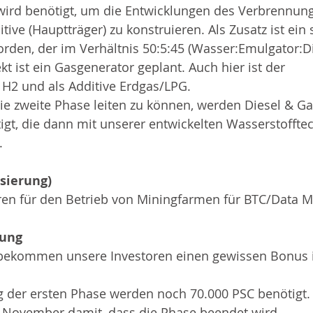
wird benötigt, um die Entwicklungen des Verbrennun
tive (Hauptträger) zu konstruieren. Als Zusatz ist ein 
orden, der im Verhältnis 50:5:45 (Wasser:Emulgator:Di
kt ist ein Gasgenerator geplant. Auch hier ist der 
H2 und als Additive Erdgas/LPG. 
ie zweite Phase leiten zu können, werden Diesel & G
gt, die dann mit unserer entwickelten Wasserstofftec
.
isierung)
en für den Betrieb von Miningfarmen für BTC/Data M
tung
bekommen unsere Investoren einen gewissen Bonus 
ng der ersten Phase werden noch 70.000 PSC benötigt
 November damit, dass die Phase beendet wird.