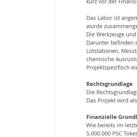
kurz vor der Finalis
Das Labor ist angem
wurde zusammenges
Die Werkzeuge und M
Darunter befinden 
Lötstationen, Messt
chemische Ausrüst
Projektspezifisch ei
Rechtsgrundlage
Die Rechtsgrundlage
Das Projekt wird a
Finanzielle Grund
Wie bereits im letz
5.000.000 PSC Token