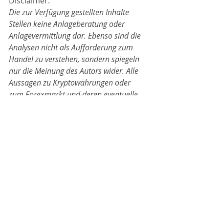
Disclaimer:
Die zur Verfügung gestellten Inhalte 
Stellen keine Anlageberatung oder 
Anlagevermittlung dar. Ebenso sind die 
Analysen nicht als Aufforderung zum 
Handel zu verstehen, sondern spiegeln 
nur die Meinung des Autors wider. Alle 
Aussagen zu Kryptowährungen oder 
zum Forexmarkt und deren eventuelle 
Kursentwicklung sind absolut 
unverbindlich. Im Falle, dass Nutzer der 
Seite aufgrund der Vorstellung von 
Analysen Handel betreiben, geschieht 
dies vollumfänglich auf eigene Gefahr.