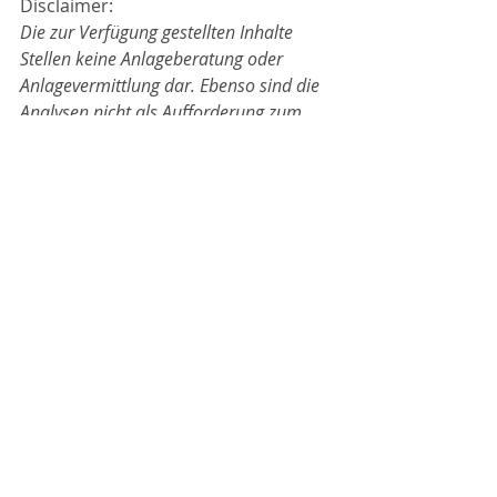
Disclaimer:
Die zur Verfügung gestellten Inhalte 
Stellen keine Anlageberatung oder 
Anlagevermittlung dar. Ebenso sind die 
Analysen nicht als Aufforderung zum 
Handel zu verstehen, sondern spiegeln 
nur die Meinung des Autors wider. Alle 
Aussagen zu Kryptowährungen oder 
zum Forexmarkt und deren eventuelle 
Kursentwicklung sind absolut 
unverbindlich. Im Falle, dass Nutzer der 
Seite aufgrund der Vorstellung von 
Analysen Handel betreiben, geschieht 
dies vollumfänglich auf eigene Gefahr.