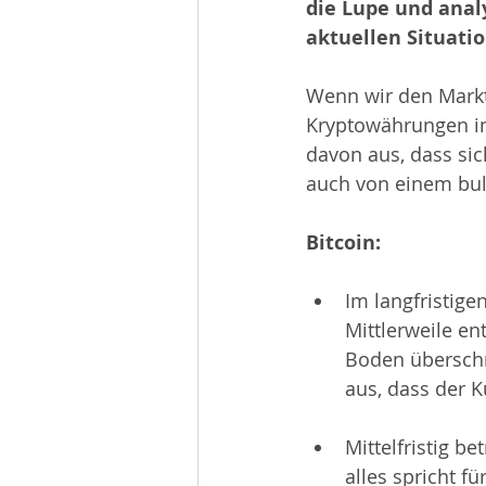
die Lupe und ana
aktuellen Situati
Wenn wir den Markt 
Kryptowährungen in
davon aus, dass sic
auch von einem bul
Bitcoin:
Im langfristige
Mittlerweile en
Boden überschr
aus, dass der K
Mittelfristig b
alles spricht f