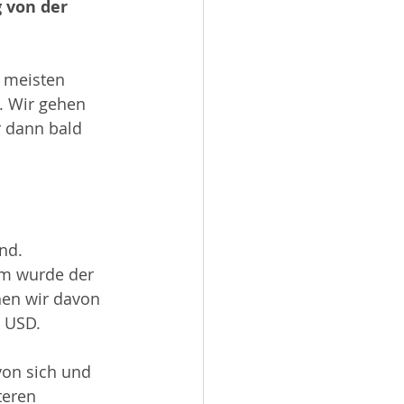
 von der 
e meisten 
. Wir gehen 
r dann bald 
nd. 
em wurde der 
hen wir davon 
7 USD.
von sich und 
teren 