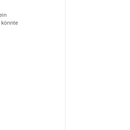
ein 
 könnte 