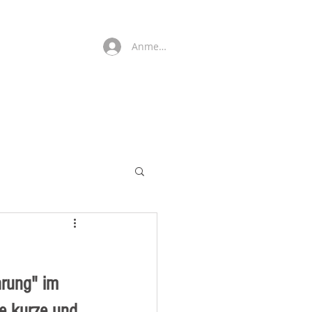
Anmelden
rung" im 
e kurze und 