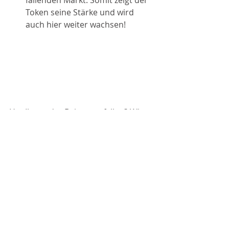
fallenden Markt. Somit zeigt der 
Token seine Stärke und wird 
auch hier weiter wachsen! 
Hat Ihnen der Beitrag gefallen? Wir 
würden uns sehr darüber freuen, 
wenn Sie den Artikel mit Freunden 
und Bekannten teilen würden. 
Schreiben Sie uns außerdem Ihre 
Meinung in die Kommentare!  