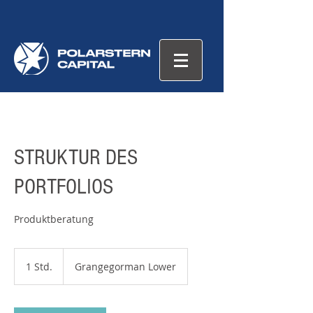
STRUKTUR DES
PORTFOLIOS
1 Std.
1
Grangegorman Lower
S
t
d