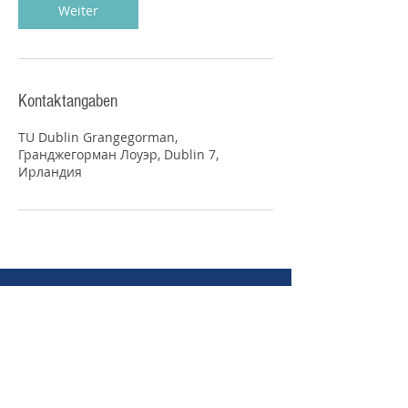
Weiter
Kontaktangaben
TU Dublin Grangegorman,
Гранджегорман Лоуэр, Dublin 7,
Ирландия
©
2018 -2026
Polarstern Capital
Limited
Grangegorman Court, 2C
Grangegorman Lower.
D07 PW9N DUBLIN