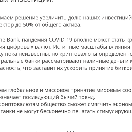
маем решение увеличить долю наших инвестиций 
ктор до 50% от общего актива. 
e Bank, пандемия COVID-19 вполне может стать к
тия цифровых валют. Истинные масштабы влияния 
у пока неизвестны, но криптовалюты определенно
тральные банки рассматривают наличные деньги к
сность, что заставит их ускорить принятие биткои
аем глобальное и массовое принятие мировым со
означает последующий бычий тренд. 
 криптовалютам общество сможет смягчить эконом
танки не могут бесконечно печатать стимулирующ