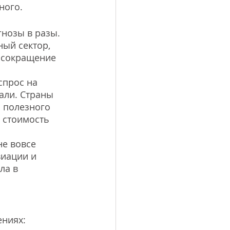
ного.
нозы в разы. 
ый сектор, 
 сокращение 
спрос на 
али. Страны 
 полезного 
 стоимость 
е вовсе 
виации и 
ла в 
ениях: