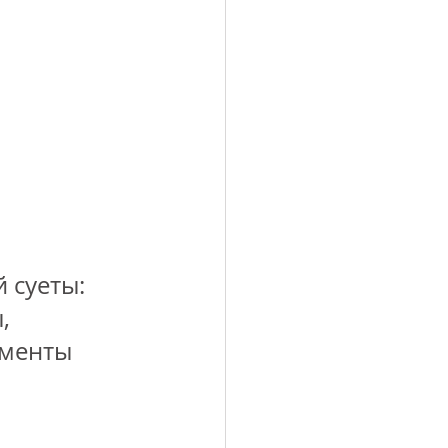
 суеты: 
, 
оменты 