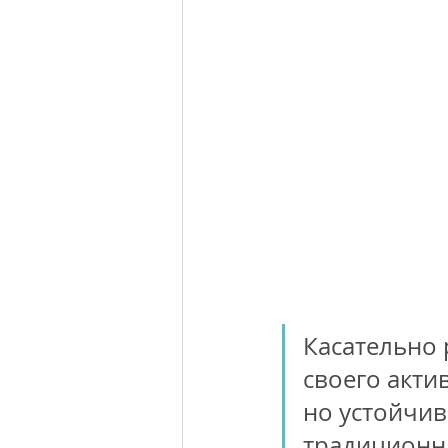
Касательно 
своего акти
но устойчив
традиционн