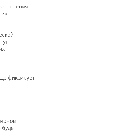
настроения 
ших 
еской 
гут 
их 
ще фиксирует 
лионов 
 будет 