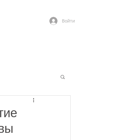
Войти
тие
ивы