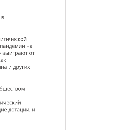
в 
ритической 
пандемии на 
 выиграют от 
ак 
на и других 
обществом 
ический 
ие дотации, и 