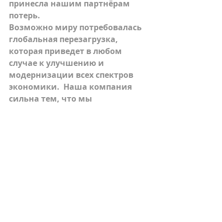
принесла нашим партнёрам 
потерь. 
Возможно миру потребовалась 
глобальная перезагрузка, 
которая приведет в любом 
случае к улучшению и 
модернизации всех спектров 
экономики.  Наша компания 
сильна тем, что мы 
расположили свои активы по 
лучшим направлениям которые 
смотрят в будущее. 
Управляющий активами Polarstern 
Capital Сергей Файфер